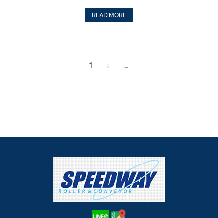
READ MORE
1
2
→