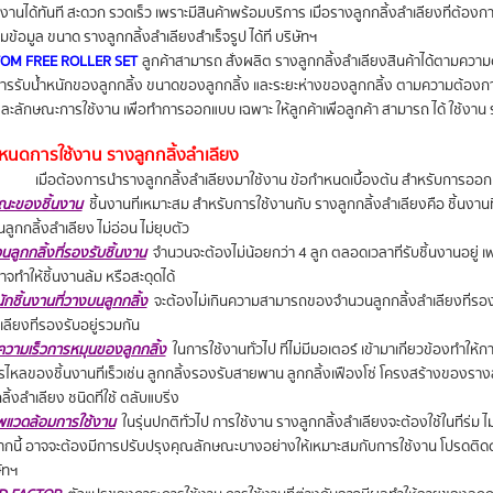
งานได้ทันที สะดวก รวดเร็ว เพราะมีสินค้าพร้อมบริการ เมื่อรางลูกกลิ้งลำเลียงที่ต้องก
้อมูล ขนาด รางลูกกลิ้งลำเลียงสำเร็จรูป ได้ที่ บริษัทฯ
TOM FREE ROLLER SET
ลูกค้าสามารถ สั่งผลิต รางลูกกลิ้งลำเลียงสินค้าได้ตามค
รรับน้ำหนักของลูกกลิ้ง ขนาดของลูกกลิ้ง และระยะห่างของลูกกลิ้ง ตามความต้องก
 และลักษณะการใช้งาน เพื่อทำการออกแบบ เฉพาะ ให้ลูกค้าเพื่อลูกค้า สามารถ ได้ ใช้งาน 
หนดการใช้งาน รางลูกกลิ้งลำเลียง
เมื่อต้องการนำรางลูกกลิ้งลำเลียงมาใช้งาน ข้อกำหนดเบื้องต้น สำหรับการออกแ
ษณะของชิ้นงาน
ชิ้นงานที่เหมาะสม สำหรับการใช้งานกับ รางลูกกลิ้งลำเลียงคือ ชิ้นงานที่ม
นลูกกลิ้งลำเลียง ไม่อ่อน ไม่ยุบตัว
นลูกกลิ้งที่รองรับชิ้นงาน
จำนวนจะต้องไม่น้อยกว่า 4 ลูก ตลอดเวลาที่รับชิ้นงานอยู่ เ
จทำให้ชิ้นงานล้ม หรือสะดุดได้
ักชิ้นงานที่วางบนลูกกลิ้ง
จะต้องไม่เกินความสามารถของจำนวนลูกกลิ้งลำเลียงที่รอง
เลียงที่รองรับอยู่รวมกัน
วามเร็วการหมุนของลูกกลิ้ง
ในการใช้งานทั่วไป ที่ไม่มีมอเตอร์ เข้ามาเกี่ยวข้องทำให้กา
ารไหลของชิ้นงานที่เร็วเช่น ลูกกลิ้งรองรับสายพาน ลูกกลิ้งเฟืองโซ่ โครงสร้างของรางลู
ลิ้งลำเลียง ชนิดที่ใช้ ตลับแบริ่ง
พแวดล้อมการใช้งาน
ในรุ่นปกติทั่วไป การใช้งาน รางลูกกลิ้งลำเลียงจะต้องใช้ในที่ร่ม ไ
ากนี้ อาจจะต้องมีการปรับปรุงคุณลักษณะบางอย่างให้เหมาะสมกับการใช้งาน โปรดติด
ัทฯ