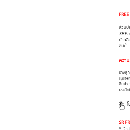
FREE 
ส่วนปร
SET
รา
ย้ายสิ
สินค้า
ความส
รางลูก
system
สินค้า
ประสิท
โ
SR FR
* Dis