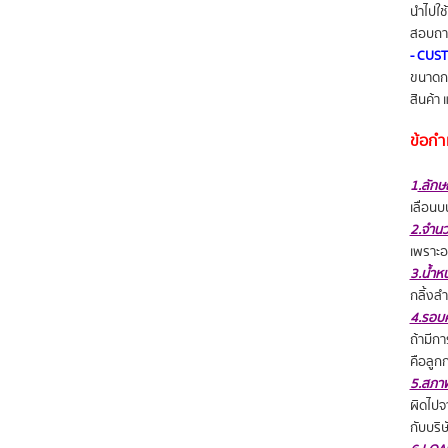
นำไปใช้
สอบถามข
- CUS
ขนาดกา
สินค้า
ข้อกำ
1
.ลัก
เลื่อนบ
2.จำนว
เพราะอา
3.น้ำหน
กลิ้งลำ
4.รอบค
ถ้ามีก
คือลูกก
5.สภา
ผิดไปจ
กับบริษ